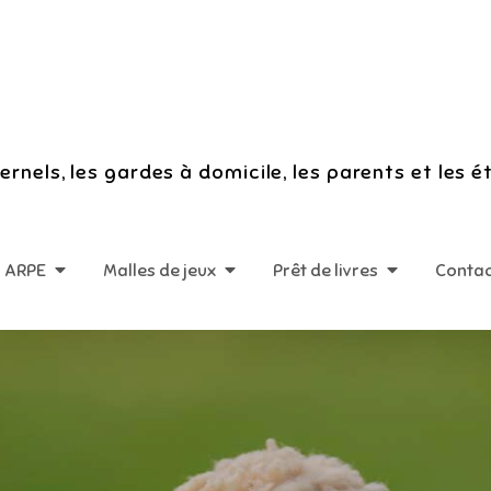
rnels, les gardes à domicile, les parents et les é
n ARPE
Malles de jeux
Prêt de livres
Conta