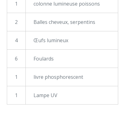
1
colonne lumineuse poissons
2
Balles cheveux, serpentins
4
Œufs lumineux
6
Foulards
1
livre phosphorescent
1
Lampe UV