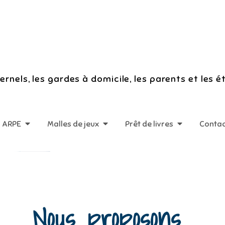
rnels, les gardes à domicile, les parents et les é
n ARPE
Malles de jeux
Prêt de livres
Conta
Nous proposons...