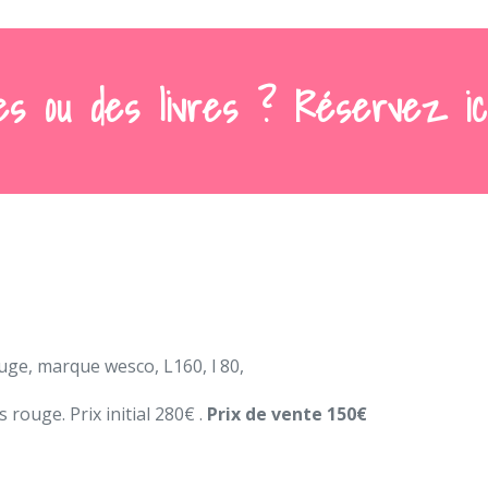
es ou des livres ? Réservez ic
uge, marque wesco, L160, l 80,
s rouge. Prix initial 280€ .
Prix de vente 150€