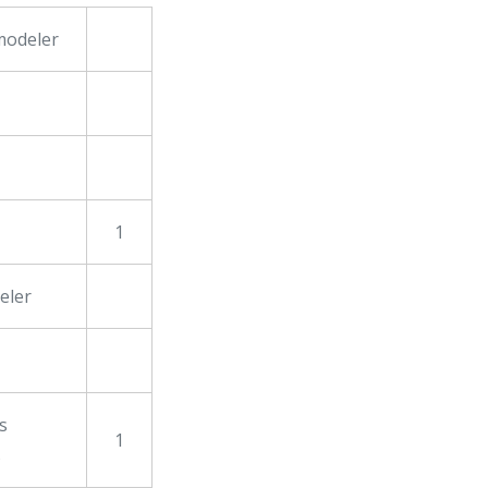
modeler
1
eler
s
1
s