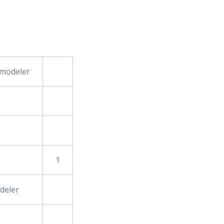
 modeler
1
deler