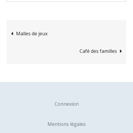
Navigation
Malles de jeux
de
Café des familles
l’article
Connexion
Mentions légales